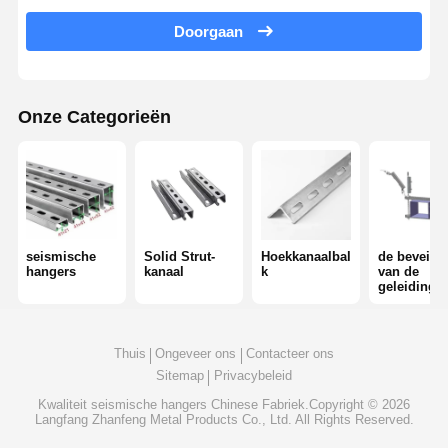
4 Weg van seismische beugel
Doorgaan
geallieerde hoekbeugels
draaikabeltrek
Onze Categorieën
Accessoires voor kabelmanden
Zonnepaneelrailbeugels
Toestellen voor zonne-installatie
seismische
Solid Strut-
Hoekkanaalbal
de beveilig
hangers
kanaal
k
van de
zonne-installatie kanaal
geleiding
door
seismische
Zonnepanelen op het dak
beweginge
Thuis
Ongeveer ons
Contacteer ons
Sitemap
Privacybeleid
Kwaliteit
seismische hangers
Chinese Fabriek.Copyright © 2026
Langfang Zhanfeng Metal Products Co., Ltd. All Rights Reserved.