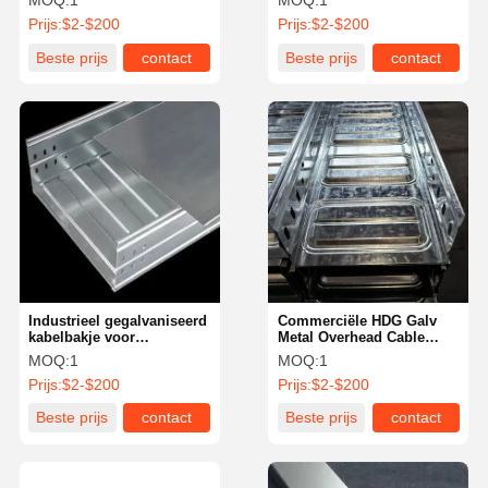
MOQ:
1
MOQ:
1
Prijs:
$2-$200
Prijs:
$2-$200
Beste prijs
contact
Beste prijs
contact
Industrieel gegalvaniseerd
Commerciële HDG Galv
kabelbakje voor
Metal Overhead Cable
racetracks, geperforeerd
Raceway Tray Gi Ladder
MOQ:
1
MOQ:
1
met brandwaarde 50 mm
Type
Prijs:
$2-$200
Prijs:
$2-$200
Beste prijs
contact
Beste prijs
contact