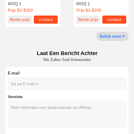
Ondersteuning 150mm
MOQ:
1
MOQ:
1
ODM
Prijs:
$2-$200
Prijs:
$2-$200
Fabriekstour
Kwaliteitscont
Neem
Nieuws
Beste prijs
contact
Beste prijs
contact
Role
Contact Met
Ons Op
Bekijk meer
Laat Een Bericht Achter
We Zullen Snel Antwoorden
Gevallen
E-mail
seismische hangers
Solid Strut-kanaal
Vereiste
Hoekkanaalbalk
de beveiliging van de geleiding door seismische bewegingen
Seismische beugels voor kabelbakken