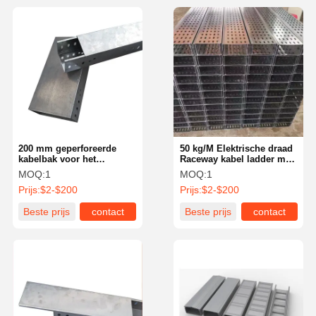
200 mm geperforeerde
50 kg/M Elektrische draad
kabelbak voor het
Raceway kabel ladder met
datacentrum
deksel 150 mm
MOQ:
1
MOQ:
1
Prijs:
$2-$200
Prijs:
$2-$200
Beste prijs
contact
Beste prijs
contact