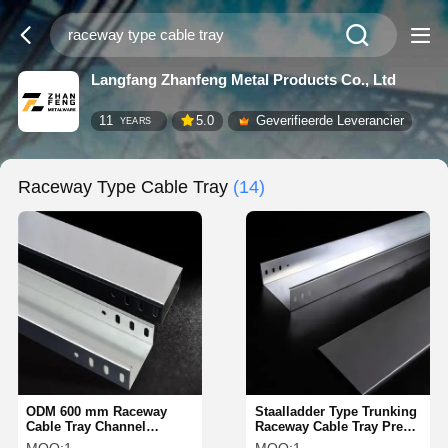
Langfang Zhanfeng Metal Products Co., Ltd
11
5.0
Geverifieerde Leverancier
YEARS
Raceway Type Cable Tray
(14)
ODM 600 mm Raceway
Staalladder Type Trunking
Cable Tray Channel
Raceway Cable Tray Pre
gegalvaniseerd zwaar
Gal HDG Powder Coated