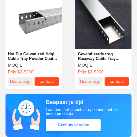
Hot Dip Galvanized Hdgi
Geventileerde trog
Cable Tray Powder Coated
Raceway Cable Tray
Steel Ladder Raceway
Trunking Hot Dip
MOQ:
1
MOQ:
1
Trough Type
Galvanized Steel
Prijs:
$2-$200
Prijs:
$2-$200
Beste prijs
contact
Beste prijs
contact
Bespaar je tijd
Laat ons met u contact opnemen met de
beste producten.
Geef uw vereiste