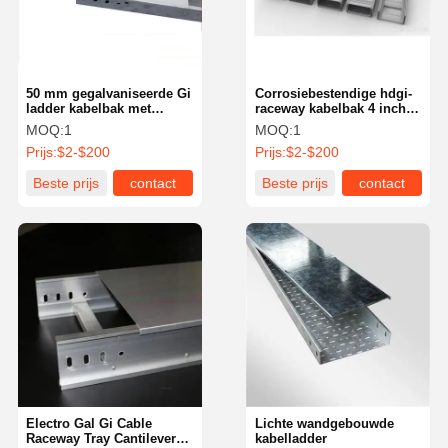
50 mm gegalvaniseerde Gi
Corrosiebestendige hdgi-
ladder kabelbak met
raceway kabelbak 4 inch
deksel lichtgewicht
12 inch voor elektrische
MOQ:
1
MOQ:
1
systemen
Prijs:
$2-$200
Prijs:
$2-$200
Beste prijs
contact
Beste prijs
contact
Thuis
Producten
Video's
Over Ons
Electro Gal Gi Cable
Lichte wandgebouwde
Raceway Tray Cantilever
kabelladder