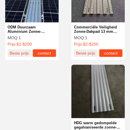
ODM Duurzaam
Commerciële Veiligheid
Aluminium Zonne-
Zonne-Dakpad 13 mm
Dakwandeling Voor
rooster voor plat dak
MOQ:
1
MOQ:
1
Toegang tot het Buitendak
Prijs:
$2-$200
Prijs:
$2-$200
Beste prijs
contact
Beste prijs
contact
Thuis
Producten
Video's
Over Ons
HDG warm gedompelde
gegalvaniseerde zonne-