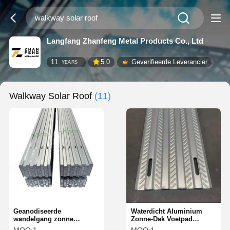
Langfang Zhanfeng Metal Products Co., Ltd
11
5.0
Geverifieerde Leverancier
YEARS
Walkway Solar Roof
(11)
Geanodiseerde
Waterdicht Aluminium
wandelgang zonne
Zonne-Dak Voetpad
dakbedekking
Pultruded Griet niet-