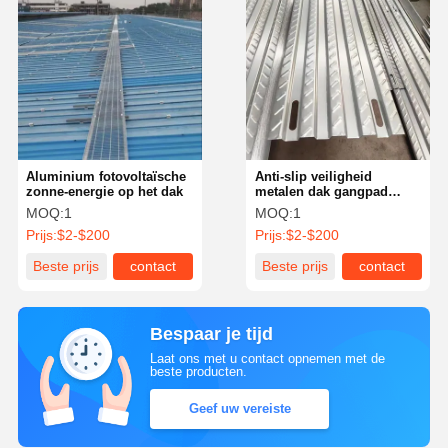
Aluminium fotovoltaïsche
Anti-slip veiligheid
zonne-energie op het dak
metalen dak gangpad
systemen rooster voor
MOQ:
1
MOQ:
1
zonnepanelen
Prijs:
$2-$200
Prijs:
$2-$200
Beste prijs
contact
Beste prijs
contact
Bespaar je tijd
Laat ons met u contact opnemen met de
beste producten.
Geef uw vereiste