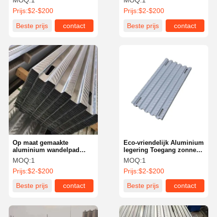
MOQ:
1
MOQ:
1
weerbestendige voor
glijdend
Prijs:
$2-$200
Prijs:
$2-$200
fotovoltaïsche panelen
Beste prijs
contact
Beste prijs
contact
Op maat gemaakte
Eco-vriendelijk Aluminium
aluminium wandelpad
legering Toegang zonne
zonnepanelen rooster
dakpad systeem
MOQ:
1
MOQ:
1
lichtgewicht
weerbestendige
Prijs:
$2-$200
Prijs:
$2-$200
Beste prijs
contact
Beste prijs
contact