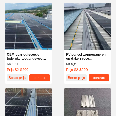
OEM geanodiseerde
PV-paneel zonnepanelen
tijdelijke toegangsweg
op daken voor
voor PV-zonnepanelen
hernieuwbare energie
MOQ:
1
MOQ:
1
Prijs:
$2-$200
Prijs:
$2-$200
Beste prijs
contact
Beste prijs
contact