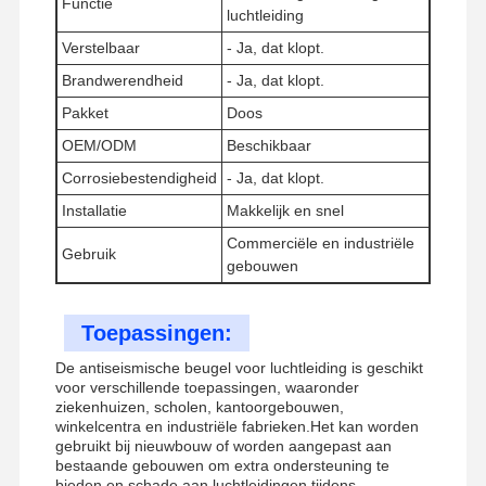
Functie
luchtleiding
Verstelbaar
- Ja, dat klopt.
Fabriekstour
Kwaliteitscont
Neem
Nieuws
Brandwerendheid
- Ja, dat klopt.
Role
Contact Met
Pakket
Doos
Ons Op
OEM/ODM
Beschikbaar
Corrosiebestendigheid
- Ja, dat klopt.
Installatie
Makkelijk en snel
Commerciële en industriële
Gevallen
Gebruik
gebouwen
seismische hangers
Toepassingen:
Solid Strut-kanaal
De antiseismische beugel voor luchtleiding is geschikt
voor verschillende toepassingen, waaronder
Hoekkanaalbalk
ziekenhuizen, scholen, kantoorgebouwen,
winkelcentra en industriële fabrieken.Het kan worden
gebruikt bij nieuwbouw of worden aangepast aan
de beveiliging van de geleiding door seismische bewegingen
bestaande gebouwen om extra ondersteuning te
bieden en schade aan luchtleidingen tijdens