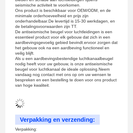
Seismische beugels voor kabelbakken
seismische activiteit te voorkomen.
Ons product is beschikbaar voor OEM/ODM, en de
4 Weg van seismische beugel
minimale orderhoeveelheid en prijs zijn
onderhandelbaar.De levertijd is 15-30 werkdagen, en
de betalingsvoorwaarden zijn TT.
geallieerde hoekbeugels
De antiseismische beugel voor luchtleidingen is een
essentieel product voor elk gebouw dat zich in een
draaikabeltrek
aardbevingsgevoelig gebied bevindt.ervoor zorgen dat
het gebouw ook na een aardbeving functioneel en
Accessoires voor kabelmanden
veilig blijft.
Als u een aardbevingsbestendige luchtkanaalbeugel
nodig heeft voor uw gebouw, is onze antiseismische
Zonnepaneelrailbeugels
beugel voor luchtkanaal de ideale oplossing.Neem
vandaag nog contact met ons op om uw wensen te
Toestellen voor zonne-installatie
bespreken en een bestelling te doen voor ons product
van hoge kwaliteit.
zonne-installatie kanaal
Zonnepanelen op het dak
Verpakking en verzending:
Verpakking: