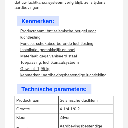
dat uw luchtkanaalsysteem veilig blijft, zelfs tijdens
aardbevingen..
Kenmerken:
Productnaam: Antiseismische beugel voor
luchtleiding
Functie: schokabsorberende luchtleiding
Installatie: gemakkelijk en snel
Materiaal: gegalvaniseerd staal
Toepassing: luchtkanaalsysteem
Gewicht: 1,95 kg
kenmerken: aardbevingsbestendige luchtleiding
Technische parameters:
Productnaam
Seismische ductklem
Grootte
4.1*4.1*0.2
Thuis
Producten
Video's
Over Ons
Kleur
Zilver
Aardbevingsbestendige