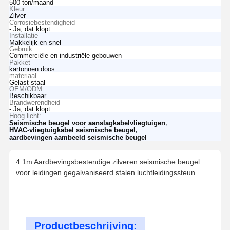
500 ton/maand
Kleur
Zilver
Corrosiebestendigheid
- Ja, dat klopt.
Installatie
Makkelijk en snel
Gebruik
Commerciële en industriële gebouwen
Pakket
kartonnen doos
materiaal
Gelast staal
OEM/ODM
Beschikbaar
Brandwerendheid
- Ja, dat klopt.
Hoog licht:
,
Seismische beugel voor aanslagkabelvliegtuigen
,
HVAC-vliegtuigkabel seismische beugel
aardbevingen aambeeld seismische beugel
4.1m Aardbevingsbestendige zilveren seismische beugel
voor leidingen gegalvaniseerd stalen luchtleidingssteun
Productbeschrijving: