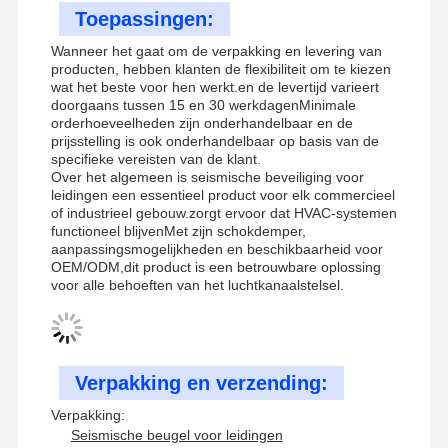
Seismische beugels voor kabelbakken
Toepassingen:
4 Weg van seismische beugel
Wanneer het gaat om de verpakking en levering van
producten, hebben klanten de flexibiliteit om te kiezen
wat het beste voor hen werkt.en de levertijd varieert
geallieerde hoekbeugels
doorgaans tussen 15 en 30 werkdagenMinimale
orderhoeveelheden zijn onderhandelbaar en de
draaikabeltrek
prijsstelling is ook onderhandelbaar op basis van de
specifieke vereisten van de klant.
Accessoires voor kabelmanden
Over het algemeen is seismische beveiliging voor
leidingen een essentieel product voor elk commercieel
of industrieel gebouw.zorgt ervoor dat HVAC-systemen
Zonnepaneelrailbeugels
functioneel blijvenMet zijn schokdemper,
aanpassingsmogelijkheden en beschikbaarheid voor
Toestellen voor zonne-installatie
OEM/ODM,dit product is een betrouwbare oplossing
voor alle behoeften van het luchtkanaalstelsel.
zonne-installatie kanaal
Zonnepanelen op het dak
Verpakking en verzending:
Verpakking:
Seismische beugel voor leidingen