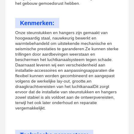
het gebouw gemoedsrust hebben.
Kenmerken:
Onze steunstukken en hangers zijn gemaakt van
hoogwaardig staal, nauwkeurig bewerkt en
warmtebehandeld om uitstekende mechanische en
seismische prestaties te garanderen.Ze kunnen sterke
trillingen door aardbevingen weerstaan en
beschermen het luchtkanaalsysteem tegen schade.
Daarnaast leveren wij een verscheidenheid aan
installatie-accessoires en aanpassingsapparaten die
flexibel kunnen worden gecombineerd en aangepast
volgens de werkelijke lay-out, grootte,en
draagkrachtvereisten van het luchtkanaalDit zorgt
ervoor dat de installatie van steunstukken en hangers
zowel stabiel is als voldoet aan de ontwerpvereisten,
terwijl het ook later onderhoud en reparatie
vergemakkelijkt.
Thuis
Producten
Video's
Over Ons