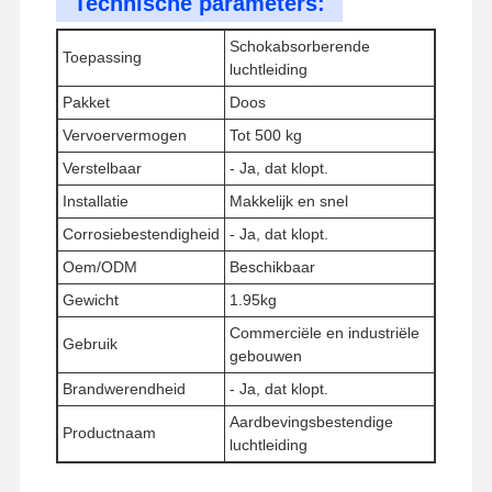
Technische parameters:
Schokabsorberende
Toepassing
luchtleiding
Fabriekstour
Kwaliteitscont
Neem
Nieuws
Role
Contact Met
Pakket
Doos
Ons Op
Vervoervermogen
Tot 500 kg
Verstelbaar
- Ja, dat klopt.
Installatie
Makkelijk en snel
Corrosiebestendigheid
- Ja, dat klopt.
Gevallen
Oem/ODM
Beschikbaar
Gewicht
1.95kg
seismische hangers
Commerciële en industriële
Gebruik
gebouwen
Solid Strut-kanaal
Brandwerendheid
- Ja, dat klopt.
Hoekkanaalbalk
Aardbevingsbestendige
Productnaam
luchtleiding
de beveiliging van de geleiding door seismische bewegingen