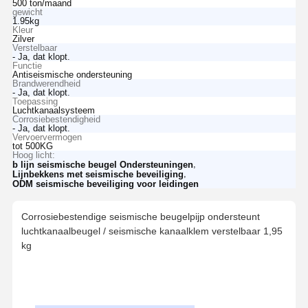
500 ton/maand
gewicht
1.95kg
Kleur
Zilver
Verstelbaar
- Ja, dat klopt.
Functie
Antiseismische ondersteuning
Brandwerendheid
- Ja, dat klopt.
Toepassing
Luchtkanaalsysteem
Corrosiebestendigheid
- Ja, dat klopt.
Vervoervermogen
tot 500KG
Hoog licht:
,
b lijn seismische beugel Ondersteuningen
,
Lijnbekkens met seismische beveiliging
ODM seismische beveiliging voor leidingen
Corrosiebestendige seismische beugelpijp ondersteunt
luchtkanaalbeugel / seismische kanaalklem verstelbaar 1,95
kg