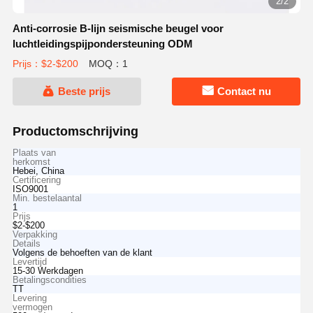
2/2
Anti-corrosie B-lijn seismische beugel voor
luchtleidingspijpondersteuning ODM
Prijs：$2-$200
MOQ：1
Beste prijs
Contact nu
Productomschrijving
Plaats van
herkomst
Hebei, China
Certificering
ISO9001
Min. bestelaantal
1
Prijs
$2-$200
Verpakking
Details
Volgens de behoeften van de klant
Levertijd
15-30 Werkdagen
Betalingscondities
TT
Levering
vermogen