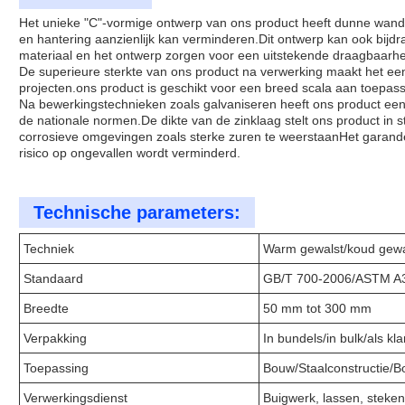
Het unieke "C"-vormige ontwerp van ons product heeft dunne wanden
en hantering aanzienlijk kan verminderen.Dit ontwerp kan ook bijdra
materiaal en het ontwerp zorgen voor een uitstekende draagbaarhe
De superieure sterkte van ons product na verwerking maakt het een
projecten.ons product is geschikt voor een breed scala aan toepas
Na bewerkingstechnieken zoals galvaniseren heeft ons product een
de nationale normen.De dikte van de zinklaag stelt ons product in s
corrosieve omgevingen zoals sterke zuren te weerstaanHet garand
risico op ongevallen wordt verminderd.
Technische parameters:
Techniek
Warm gewalst/koud gewa
Standaard
GB/T 700-2006/ASTM A
Breedte
50 mm tot 300 mm
Verpakking
In bundels/in bulk/als kla
Toepassing
Bouw/Staalconstructie/
Verwerkingsdienst
Buigwerk, lassen, steken