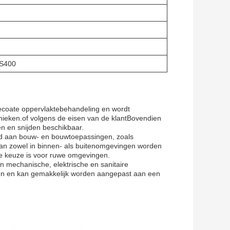
S400
gecoate oppervlaktebehandeling en wordt
ieken.of volgens de eisen van de klantBovendien
en en snijden beschikbaar.
id aan bouw- en bouwtoepassingen, zoals
an zowel in binnen- als buitenomgevingen worden
de keuze is voor ruwe omgevingen.
an mechanische, elektrische en sanitaire
men en kan gemakkelijk worden aangepast aan een