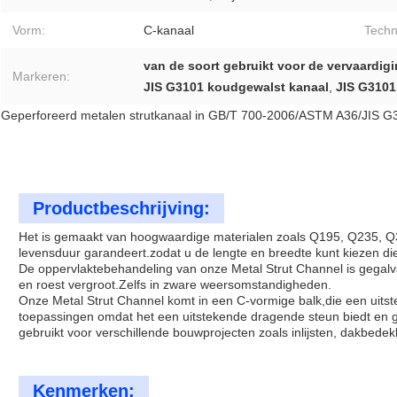
Vorm:
C-kanaal
Techn
van de soort gebruikt voor de vervaardig
Markeren:
JIS G3101 koudgewalst kanaal
,
JIS G3101
Geperforeerd metalen strutkanaal in GB/T 700-2006/ASTM A36/JIS 
Productbeschrijving:
Het is gemaakt van hoogwaardige materialen zoals Q195, Q235, Q
levensduur garandeert.zodat u de lengte en breedte kunt kiezen die
De oppervlaktebehandeling van onze Metal Strut Channel is gegalv
en roest vergroot.Zelfs in zware weersomstandigheden.
Onze Metal Strut Channel komt in een C-vormige balk,die een uitst
toepassingen omdat het een uitstekende dragende steun biedt en ge
gebruikt voor verschillende bouwprojecten zoals inlijsten, dakbedekk
Kenmerken: