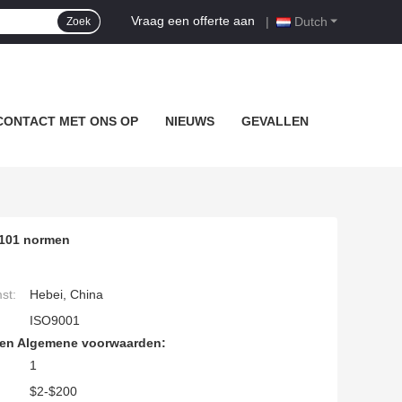
Vraag een offerte aan
|
Dutch
Zoek
CONTACT MET ONS OP
NIEUWS
GEVALLEN
3101 normen
st:
Hebei, China
ISO9001
den Algemene voorwaarden:
1
$2-$200