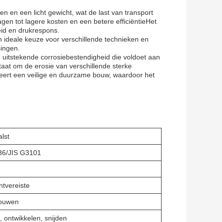
 en een licht gewicht, wat de last van transport
gen tot lagere kosten en een betere efficiëntieHet
id en drukrespons.
 ideale keuze voor verschillende technieken en
singen.
 uitstekende corrosiebestendigheid die voldoet aan
taat om de erosie van verschillende sterke
eert een veilige en duurzame bouw, waardoor het
lst
36/JIS G3101
ntvereiste
Bouwen
, ontwikkelen, snijden