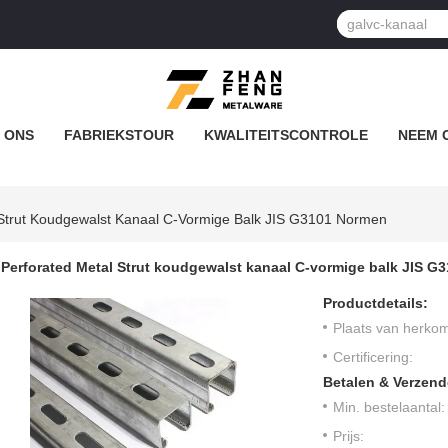
 ONS
FABRIEKSTOUR
KWALITEITSCONTROLE
NEEM 
 Strut Koudgewalst Kanaal C-Vormige Balk JIS G3101 Normen
Perforated Metal Strut koudgewalst kanaal C-vormige balk JIS G
Productdetails:
Plaats van herkom
Certificering:
Betalen & Verzen
Min. bestelaantal:
Prijs: