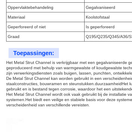
Oppervlaktebehandeling
Gegalvaniseerd
Materiaal
Koolstofstaal
Geperforeerd of niet
Is geperforeerd
Graad
Q195/Q235/Q345/A36/S
Toepassingen:
Het Metal Strut Channel is verkrijgbaar met een gegalvaniseerde 
geproduceerd met behulp van warmgewalste of koudgewalste techn
zijn verwerkingsdiensten zoals buigen, lassen, punchten, ontwikkel
De Metal Strut Channel kan worden gebruikt in een verscheidenhe
staalconstructies, bouwramen en steunstukken.duurzaamheidHet k
gebruikt en is bestand tegen corrosie, waardoor het een uitsteken
Het Metal Strut Channel wordt ook vaak gebruikt bij de installatie v
systemen.Het biedt een veilige en stabiele basis voor deze syste
verscheidenheid van verschillende vereisten.