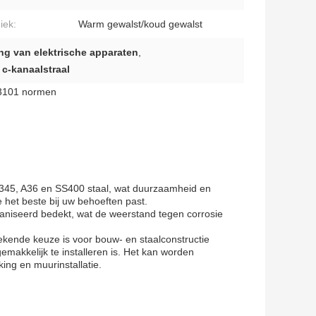
iek:
Warm gewalst/koud gewalst
ing van elektrische apparaten
,
 c-kanaalstraal
G3101 normen
345, A36 en SS400 staal, wat duurzaamheid en
 het beste bij uw behoeften past.
aniseerd bedekt, wat de weerstand tegen corrosie
ekende keuze is voor bouw- en staalconstructie
makkelijk te installeren is. Het kan worden
ing en muurinstallatie.