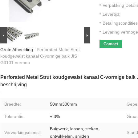
Verpakking Details
Levertijd:
Betalingscondities
Levering vermoge
Contact
Grote Afbeelding :
Perforated Metal Strut
koudgewalst kanaal C-vormige balk JIS
G3101 normen
Perforated Metal Strut koudgewalst kanaal C-vormige balk
beschrijving
Breedte:
50mm300mm
Geper
Tolerantie:
± 3%
Graad
Buigwerk, lassen, steken,
Verwerkingsdienst:
Stand
ontwikkelen, snijden