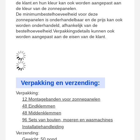
Seismische beugels voor kabelbakken
de klant.en hun kleur kan ook worden aangepast aan
de kleur van de zonnepanelen.
De minimumbestelhoeveelheid voor deze
4 Weg van seismische beugel
zonnepanelen is onderhandelbaar en de prijs kan ook
worden onderhandeld, afhankelijk van de
geallieerde hoekbeugels
bestelhoeveelheid.Verpakkingsdetails kunnen ook
worden aangepast aan de eisen van de klant.
draaikabeltrek
Accessoires voor kabelmanden
Zonnepaneelrailbeugels
Toestellen voor zonne-installatie
Verpakking en verzending:
Verpakking:
zonne-installatie kanaal
12 Montagebanden voor zonnepanelen
48 Eindklemmen
Zonnepanelen op het dak
48 Middenklemmen
96 Sets van bouten, moeren en wasmachines
Installatiehandleiding
Verzending:
Gewicht: 50 pond.