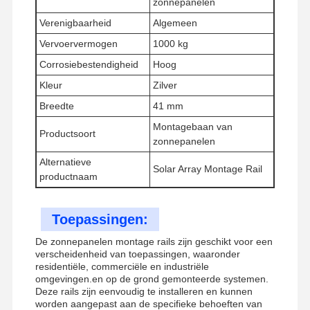
zonnepanelen
Verenigbaarheid
Algemeen
Vervoervermogen
1000 kg
Fabriekstour
Kwaliteitscont
Neem
Nieuws
Role
Contact Met
Corrosiebestendigheid
Hoog
Ons Op
Kleur
Zilver
Breedte
41 mm
Montagebaan van
Productsoort
zonnepanelen
Gevallen
Alternatieve
Solar Array Montage Rail
productnaam
seismische hangers
Toepassingen:
Solid Strut-kanaal
De zonnepanelen montage rails zijn geschikt voor een
verscheidenheid van toepassingen, waaronder
Hoekkanaalbalk
residentiële, commerciële en industriële
omgevingen.en op de grond gemonteerde systemen.
de beveiliging van de geleiding door seismische bewegingen
Deze rails zijn eenvoudig te installeren en kunnen
worden aangepast aan de specifieke behoeften van