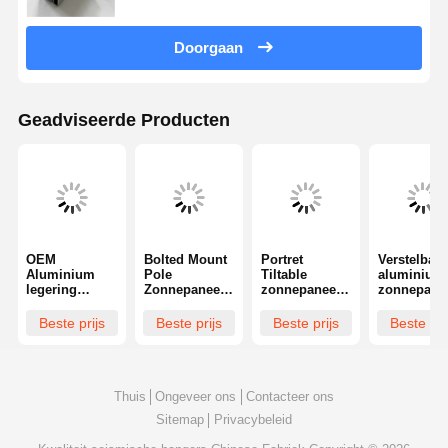
Doorgaan
Geadviseerde Producten
OEM
Bolted Mount
Portret
Verstelbare
Aluminium
Pole
Tiltable
aluminium
legering
Zonnepaneel
zonnepaneel
zonnepane
zonnepaneel
Dakmontage
Spoorbeugels
met
Rails Brackets
Brackets Kit
Schindel
paalbeugel
Beste prijs
Beste prijs
Beste prijs
Beste pri
Tile Dak
ODM
dakbeugels
voor
gemonteerd
Verstelbaar
fotovoltaïs
Thuis
Ongeveer ons
Contacteer ons
Sitemap
Privacybeleid