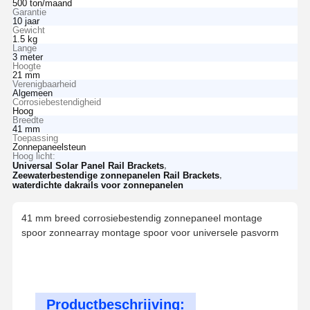
500 ton/maand
Garantie
10 jaar
Gewicht
1.5 kg
Lange
3 meter
Hoogte
21 mm
Verenigbaarheid
Algemeen
Corrosiebestendigheid
Hoog
Breedte
41 mm
Toepassing
Zonnepaneelsteun
Hoog licht:
,
Universal Solar Panel Rail Brackets
,
Zeewaterbestendige zonnepanelen Rail Brackets
waterdichte dakrails voor zonnepanelen
41 mm breed corrosiebestendig zonnepaneel montage
spoor zonnearray montage spoor voor universele pasvorm
Productbeschrijving: