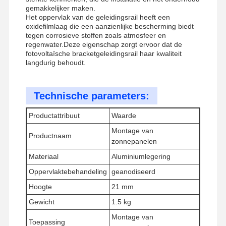
gemakkelijker maken.
Het oppervlak van de geleidingsrail heeft een
oxidefilmlaag die een aanzienlijke bescherming biedt
tegen corrosieve stoffen zoals atmosfeer en
regenwater.Deze eigenschap zorgt ervoor dat de
fotovoltaïsche bracketgeleidingsrail haar kwaliteit
langdurig behoudt.
Technische parameters:
Productattribuut
Waarde
Montage van
Productnaam
zonnepanelen
Materiaal
Aluminiumlegering
Oppervlaktebehandeling
geanodiseerd
Hoogte
21 mm
Thuis
Producten
Video's
Over Ons
Gewicht
1.5 kg
Montage van
Toepassing